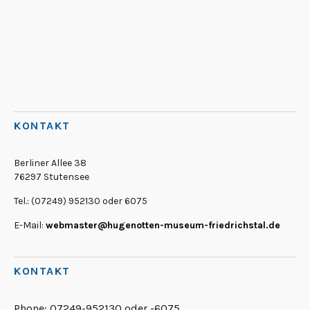
KONTAKT
Berliner Allee 38
76297 Stutensee
Tel.: (07249) 952130 oder 6075
E-Mail:
webmaster@hugenotten-museum-friedrichstal.de
KONTAKT
Phone:
07249-952130 oder -6075