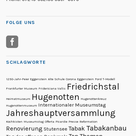
FOLGE UNS
SCHLAGWORTE
1250-Jahr-Feier Eggenstein
Alte Schule
Corona
Eggenstein
Ford T-Modell
Friedrichstal
Frankfurter Museum
Fridericiana Vallis
Hugenotten
Heimatmuseum
Hugenottenkreuz
Internationaler Museumstag
Hugenottenmuseum
Jahreshauptversammlung
Kochkisten
Museumstag
Offerta
Picardie
Presse
Reformation
Tabakanbau
Renovierung
Tabak
Stutensee