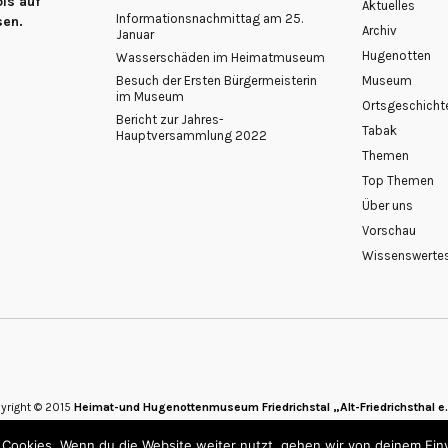
is auf
Aktuelles
Informationsnachmittag am 25.
sen.
Archiv
Januar
Hugenotten
Wasserschäden im Heimatmuseum
Besuch der Ersten Bürgermeisterin
Museum
im Museum
Ortsgeschicht
Bericht zur Jahres-
Tabak
Hauptversammlung 2022
Themen
Top Themen
Über uns
Vorschau
Wissenswerte
yright © 2015
Heimat-und Hugenottenmuseum Friedrichstal „Alt-Friedrichsthal e.
 Cookies. Wenn du die Website weiter nutzt, gehen wir von deinem Ein