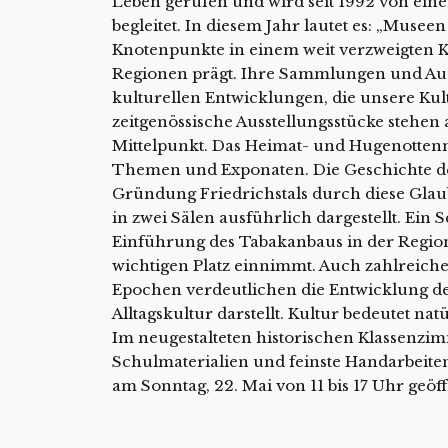
Leben gerufen und wird seit 1992 von ein
begleitet. In diesem Jahr lautet es: „Musee
Knotenpunkte in einem weit verzweigten K
Regionen prägt. Ihre Sammlungen und Au
kulturellen Entwicklungen, die unsere Kul
zeitgenössische Ausstellungsstücke stehe
Mittelpunkt. Das Heimat- und Hugenottenm
Themen und Exponaten. Die Geschichte de
Gründung Friedrichstals durch diese Glau
in zwei Sälen ausführlich dargestellt. Ein 
Einführung des Tabakanbaus in der Region
wichtigen Platz einnimmt. Auch zahlreich
Epochen verdeutlichen die Entwicklung de
Alltagskultur darstellt. Kultur bedeutet n
Im neugestalteten historischen Klassenzi
Schulmaterialien und feinste Handarbeite
am Sonntag, 22. Mai von 11 bis 17 Uhr geöffne