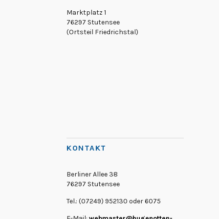
Marktplatz 1
76297 Stutensee
(Ortsteil Friedrichstal)
KONTAKT
Berliner Allee 38
76297 Stutensee
Tel.: (07249) 952130 oder 6075
E-Mail:
webmaster@hugenotten-