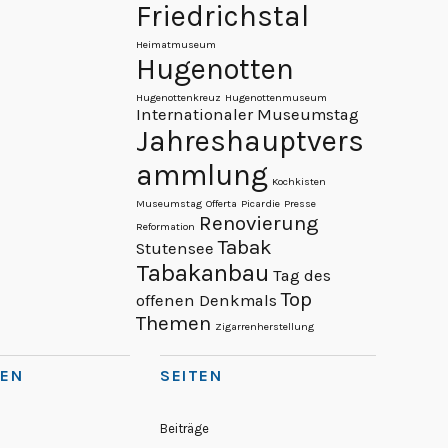
Friedrichstal
Heimatmuseum
Hugenotten
Hugenottenkreuz
Hugenottenmuseum
Internationaler Museumstag
Jahreshauptvers
ammlung
Kochkisten
Museumstag
Offerta
Picardie
Presse
Renovierung
Reformation
Tabak
Stutensee
Tabakanbau
Tag des
Top
offenen Denkmals
Themen
Zigarrenherstellung
IEN
SEITEN
Beiträge