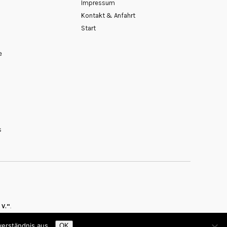
Impressum
Kontakt & Anfahrt
Start
e
s
 V.“
verständnis aus.
OK