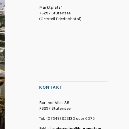
Marktplatz 1
76297 Stutensee
(Ortsteil Friedrichstal)
KONTAKT
Berliner Allee 38
76297 Stutensee
Tel.: (07249) 952130 oder 6075
E-Mail:
webmaster@hugenotten-