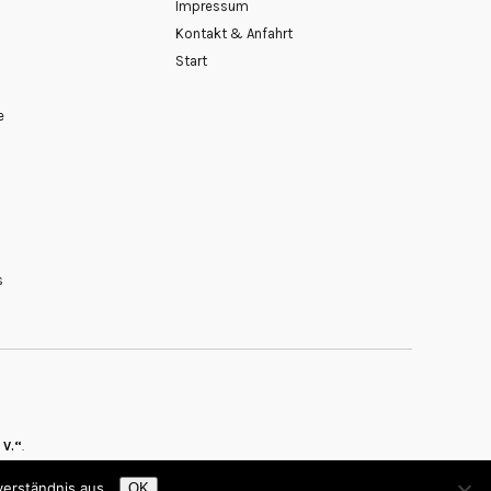
Impressum
Kontakt & Anfahrt
Start
e
s
 V.“
verständnis aus.
OK