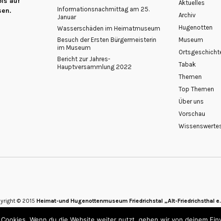
is auf
Aktuelles
Informationsnachmittag am 25.
sen.
Archiv
Januar
Hugenotten
Wasserschäden im Heimatmuseum
Besuch der Ersten Bürgermeisterin
Museum
im Museum
Ortsgeschicht
Bericht zur Jahres-
Tabak
Hauptversammlung 2022
Themen
Top Themen
Über uns
Vorschau
Wissenswerte
yright © 2015
Heimat-und Hugenottenmuseum Friedrichstal „Alt-Friedrichsthal e.
 Cookies. Wenn du die Website weiter nutzt, gehen wir von deinem Ein