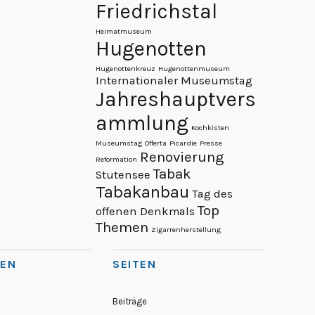
Friedrichstal
Heimatmuseum
Hugenotten
Hugenottenkreuz
Hugenottenmuseum
Internationaler Museumstag
Jahreshauptvers
ammlung
Kochkisten
Museumstag
Offerta
Picardie
Presse
Renovierung
Reformation
Tabak
Stutensee
Tabakanbau
Tag des
Top
offenen Denkmals
Themen
Zigarrenherstellung
IEN
SEITEN
Beiträge