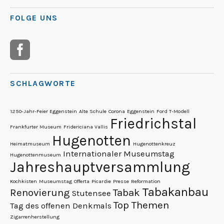
FOLGE UNS
SCHLAGWORTE
1250-Jahr-Feier Eggenstein
Alte Schule
Corona
Eggenstein
Ford T-Modell
Friedrichstal
Frankfurter Museum
Fridericiana Vallis
Hugenotten
Heimatmuseum
Hugenottenkreuz
Internationaler Museumstag
Hugenottenmuseum
Jahreshauptversammlung
Kochkisten
Museumstag
Offerta
Picardie
Presse
Reformation
Tabakanbau
Renovierung
Tabak
Stutensee
Top Themen
Tag des offenen Denkmals
Zigarrenherstellung