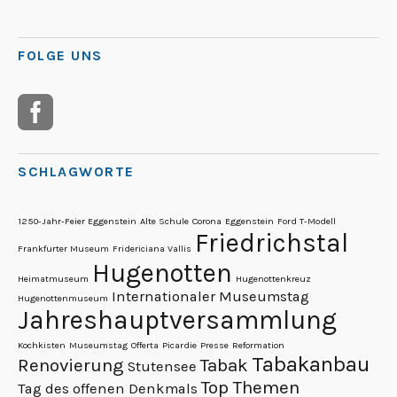
FOLGE UNS
SCHLAGWORTE
1250-Jahr-Feier Eggenstein
Alte Schule
Corona
Eggenstein
Ford T-Modell
Friedrichstal
Frankfurter Museum
Fridericiana Vallis
Hugenotten
Heimatmuseum
Hugenottenkreuz
Internationaler Museumstag
Hugenottenmuseum
Jahreshauptversammlung
Kochkisten
Museumstag
Offerta
Picardie
Presse
Reformation
Tabakanbau
Renovierung
Tabak
Stutensee
Top Themen
Tag des offenen Denkmals