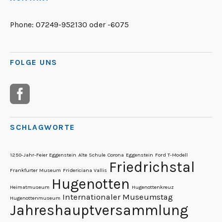
Phone:
07249-952130 oder -6075
FOLGE UNS
SCHLAGWORTE
1250-Jahr-Feier Eggenstein
Alte Schule
Corona
Eggenstein
Ford T-Modell
Friedrichstal
Frankfurter Museum
Fridericiana Vallis
Hugenotten
Heimatmuseum
Hugenottenkreuz
Internationaler Museumstag
Hugenottenmuseum
Jahreshauptversammlung