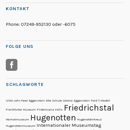
KONTAKT
Phone:
07249-952130 oder -6075
FOLGE UNS
SCHLAGWORTE
1250-Jahr-Feier Eggenstein
Alte Schule
Corona
Eggenstein
Ford T-Modell
Friedrichstal
Frankfurter Museum
Fridericiana Vallis
Hugenotten
Heimatmuseum
Hugenottenkreuz
Internationaler Museumstag
Hugenottenmuseum