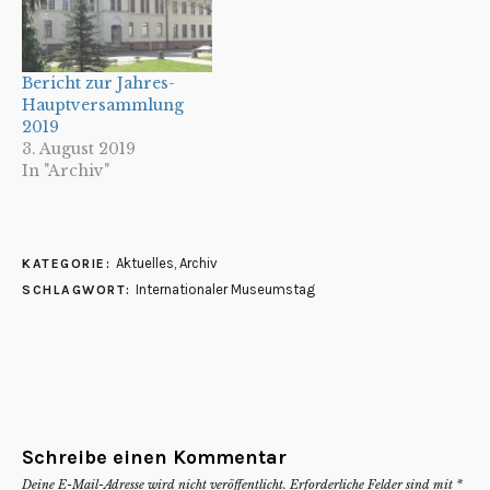
in der
Kulturlandschaft“.
Museen sind
Knotenpunkte in einem
Bericht zur Jahres-
weit verzweigten
Hauptversammlung
Kulturnetz, das unsere
2019
Städte und Regionen
3. August 2019
prägt. Ihre
In "Archiv"
Sammlungen und
Ausstellungen zeugen…
Aktuelles
,
Archiv
KATEGORIE:
Internationaler Museumstag
SCHLAGWORT:
Schreibe einen Kommentar
Deine E-Mail-Adresse wird nicht veröffentlicht.
Erforderliche Felder sind mit
*