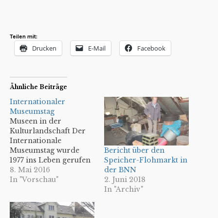
Teilen mit:
Drucken
E-Mail
Facebook
Ähnliche Beiträge
Internationaler
Museumstag
Museen in der
Kulturlandschaft Der
Internationale
Bericht über den
Museumstag wurde
Speicher-Flohmarkt in
1977 ins Leben gerufen
der BNN
und wird seit 1992 von
8. Mai 2016
2. Juni 2018
einem jährlich
In "Vorschau"
In "Archiv"
wechselnden Motto
begleitet. In diesem
Jahr lautet es: „Museen