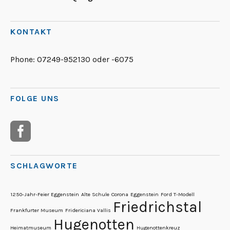
KONTAKT
Phone:
07249-952130 oder -6075
FOLGE UNS
SCHLAGWORTE
1250-Jahr-Feier Eggenstein
Alte Schule
Corona
Eggenstein
Ford T-Modell
Friedrichstal
Frankfurter Museum
Fridericiana Vallis
Hugenotten
Heimatmuseum
Hugenottenkreuz