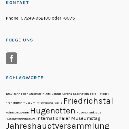
KONTAKT
Phone:
07249-952130 oder -6075
FOLGE UNS
SCHLAGWORTE
1250-Jahr-Feier Eggenstein
Alte Schule
Corona
Eggenstein
Ford T-Modell
Friedrichstal
Frankfurter Museum
Fridericiana Vallis
Hugenotten
Heimatmuseum
Hugenottenkreuz
Internationaler Museumstag
Hugenottenmuseum
Jahreshauptversammlung