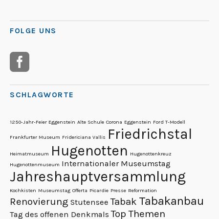
FOLGE UNS
SCHLAGWORTE
1250-Jahr-Feier Eggenstein
Alte Schule
Corona
Eggenstein
Ford T-Modell
Friedrichstal
Frankfurter Museum
Fridericiana Vallis
Hugenotten
Heimatmuseum
Hugenottenkreuz
Internationaler Museumstag
Hugenottenmuseum
Jahreshauptversammlung
Kochkisten
Museumstag
Offerta
Picardie
Presse
Reformation
Tabakanbau
Renovierung
Tabak
Stutensee
Top Themen
Tag des offenen Denkmals