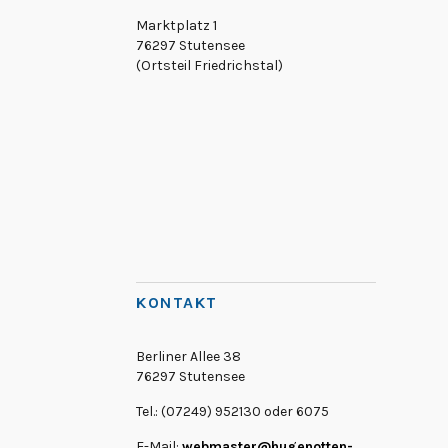
Marktplatz 1
76297 Stutensee
(Ortsteil Friedrichstal)
KONTAKT
Berliner Allee 38
76297 Stutensee
Tel.: (07249) 952130 oder 6075
E-Mail:
webmaster@hugenotten-