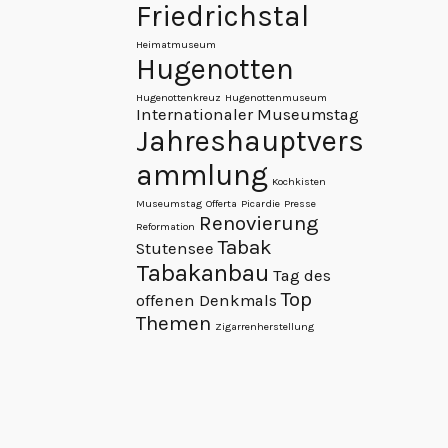
Friedrichstal
Heimatmuseum
Hugenotten
Hugenottenkreuz
Hugenottenmuseum
Internationaler Museumstag
Jahreshauptvers
ammlung
Kochkisten
Museumstag
Offerta
Picardie
Presse
Renovierung
Reformation
Tabak
Stutensee
Tabakanbau
Tag des
Top
offenen Denkmals
Themen
Zigarrenherstellung