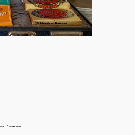
d mit
*
markiert