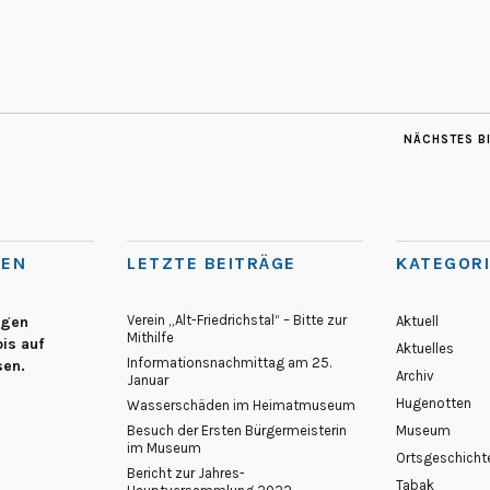
NÄCHSTES B
TEN
LETZTE BEITRÄGE
KATEGOR
Verein „Alt-Friedrichstal“ – Bitte zur
egen
Aktuell
Mithilfe
is auf
Aktuelles
Informationsnachmittag am 25.
sen.
Archiv
Januar
Hugenotten
Wasserschäden im Heimatmuseum
Besuch der Ersten Bürgermeisterin
Museum
im Museum
Ortsgeschicht
Bericht zur Jahres-
Tabak