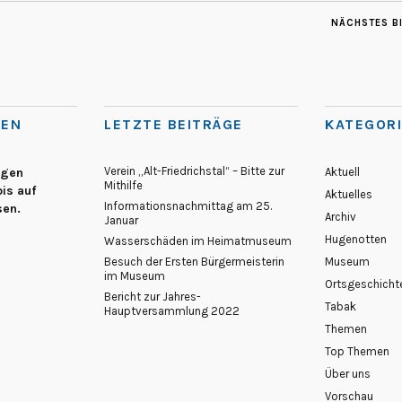
NÄCHSTES B
TEN
LETZTE BEITRÄGE
KATEGOR
Verein „Alt-Friedrichstal“ – Bitte zur
egen
Aktuell
Mithilfe
is auf
Aktuelles
Informationsnachmittag am 25.
sen.
Archiv
Januar
Hugenotten
Wasserschäden im Heimatmuseum
Besuch der Ersten Bürgermeisterin
Museum
im Museum
Ortsgeschicht
Bericht zur Jahres-
Tabak
Hauptversammlung 2022
Themen
Top Themen
Über uns
Vorschau