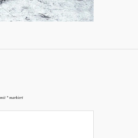
d mit
*
markiert