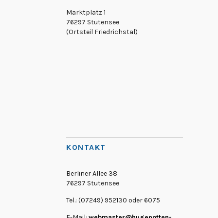
Marktplatz 1
76297 Stutensee
(Ortsteil Friedrichstal)
KONTAKT
Berliner Allee 38
76297 Stutensee
Tel.: (07249) 952130 oder 6075
E-Mail:
webmaster@hugenotten-