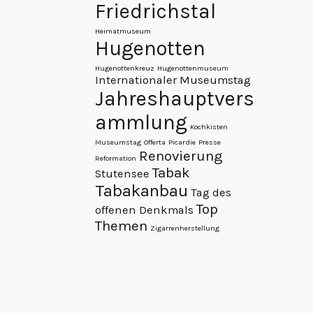
Friedrichstal
Heimatmuseum
Hugenotten
Hugenottenkreuz
Hugenottenmuseum
Internationaler Museumstag
Jahreshauptvers
ammlung
Kochkisten
Museumstag
Offerta
Picardie
Presse
Renovierung
Reformation
Tabak
Stutensee
Tabakanbau
Tag des
Top
offenen Denkmals
Themen
Zigarrenherstellung