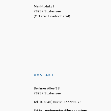
Marktplatz 1
76297 Stutensee
(Ortsteil Friedrichstal)
KONTAKT
Berliner Allee 38
76297 Stutensee
Tel.: (07249) 952130 oder 6075
E-Mail:
webmaster@hugenotten-