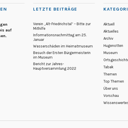
TEN
LETZTE BEITRÄGE
KATEGOR
Verein „Alt-Friedrichstal“ – Bitte zur
egen
Aktuell
Mithilfe
is auf
Aktuelles
Informationsnachmittag am 25.
sen.
Archiv
Januar
Hugenotten
Wasserschäden im Heimatmuseum
Besuch der Ersten Bürgermeisterin
Museum
im Museum
Ortsgeschicht
Bericht zur Jahres-
Tabak
Hauptversammlung 2022
Themen
Top Themen
Über uns
Vorschau
Wissenswerte