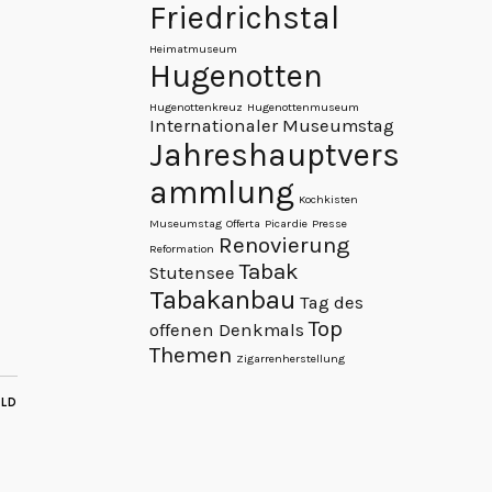
Friedrichstal
Heimatmuseum
Hugenotten
Hugenottenkreuz
Hugenottenmuseum
Internationaler Museumstag
Jahreshauptvers
ammlung
Kochkisten
Museumstag
Offerta
Picardie
Presse
Renovierung
Reformation
Tabak
Stutensee
Tabakanbau
Tag des
Top
offenen Denkmals
Themen
Zigarrenherstellung
ILD