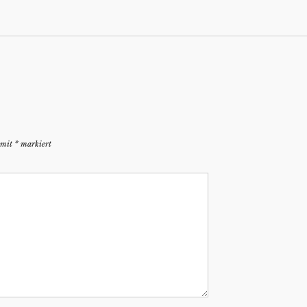
d mit
*
markiert