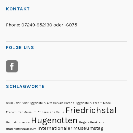
KONTAKT
Phone:
07249-952130 oder -6075
FOLGE UNS
SCHLAGWORTE
1250-Jahr-Feier Eggenstein
Alte Schule
Corona
Eggenstein
Ford T-Modell
Friedrichstal
Frankfurter Museum
Fridericiana Vallis
Hugenotten
Heimatmuseum
Hugenottenkreuz
Internationaler Museumstag
Hugenottenmuseum