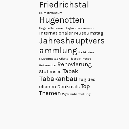
Friedrichstal
Heimatmuseum
Hugenotten
Hugenottenkreuz
Hugenottenmuseum
Internationaler Museumstag
Jahreshauptvers
ammlung
Kochkisten
Museumstag
Offerta
Picardie
Presse
Renovierung
Reformation
Tabak
Stutensee
Tabakanbau
Tag des
Top
offenen Denkmals
Themen
Zigarrenherstellung