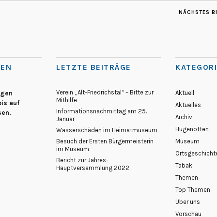
NÄCHSTES B
TEN
LETZTE BEITRÄGE
KATEGOR
Verein „Alt-Friedrichstal“ – Bitte zur
egen
Aktuell
Mithilfe
is auf
Aktuelles
Informationsnachmittag am 25.
sen.
Archiv
Januar
Hugenotten
Wasserschäden im Heimatmuseum
Besuch der Ersten Bürgermeisterin
Museum
im Museum
Ortsgeschicht
Bericht zur Jahres-
Tabak
Hauptversammlung 2022
Themen
Top Themen
Über uns
Vorschau