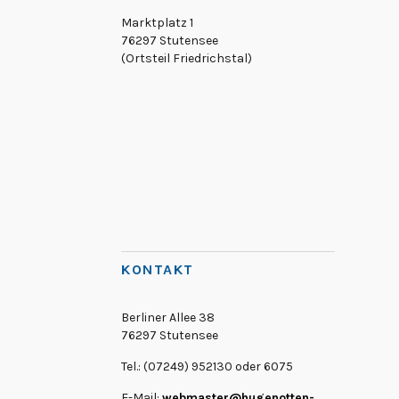
Marktplatz 1
76297 Stutensee
(Ortsteil Friedrichstal)
KONTAKT
Berliner Allee 38
76297 Stutensee
Tel.: (07249) 952130 oder 6075
E-Mail:
webmaster@hugenotten-