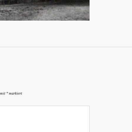
d mit
*
markiert