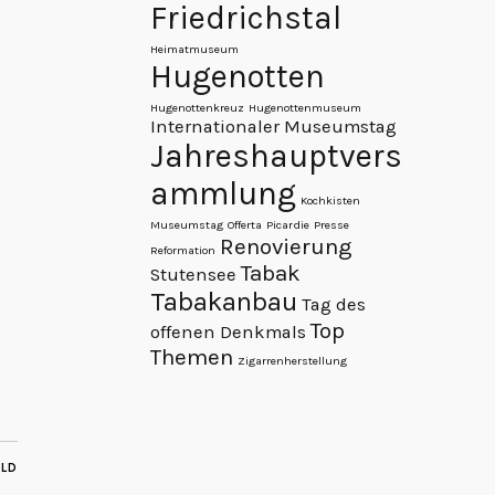
Friedrichstal
Heimatmuseum
Hugenotten
Hugenottenkreuz
Hugenottenmuseum
Internationaler Museumstag
Jahreshauptvers
ammlung
Kochkisten
Museumstag
Offerta
Picardie
Presse
Renovierung
Reformation
Tabak
Stutensee
Tabakanbau
Tag des
Top
offenen Denkmals
Themen
Zigarrenherstellung
ILD