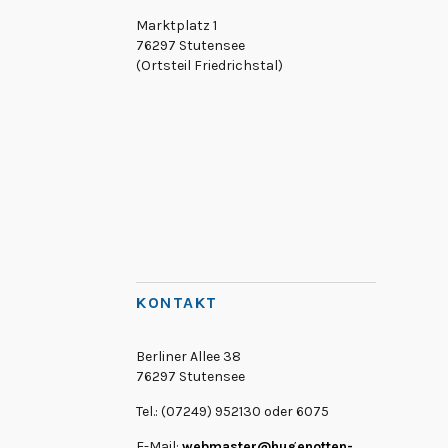
Marktplatz 1
76297 Stutensee
(Ortsteil Friedrichstal)
KONTAKT
Berliner Allee 38
76297 Stutensee
Tel.: (07249) 952130 oder 6075
E-Mail:
webmaster@hugenotten-