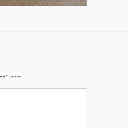
d mit
*
markiert