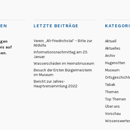
TEN
LETZTE BEITRÄGE
KATEGOR
Verein „Alt-Friedrichstal“ – Bitte zur
egen
Aktuell
Mithilfe
is auf
Aktuelles
Informationsnachmittag am 25.
sen.
Archiv
Januar
Hugenotten
Wasserschäden im Heimatmuseum
Besuch der Ersten Bürgermeisterin
Museum
im Museum
Ortsgeschicht
Bericht zur Jahres-
Tabak
Hauptversammlung 2022
Themen
Top Themen
Über uns
Vorschau
Wissenswerte