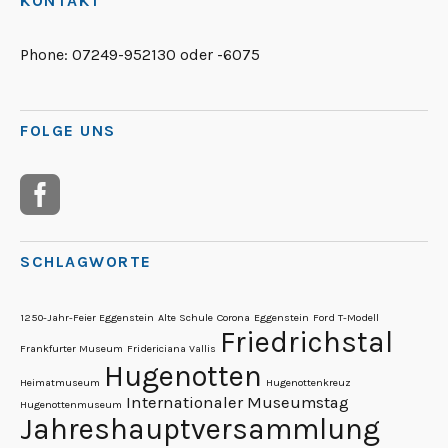
KONTAKT
Phone:
07249-952130 oder -6075
FOLGE UNS
SCHLAGWORTE
1250-Jahr-Feier Eggenstein
Alte Schule
Corona
Eggenstein
Ford T-Modell
Friedrichstal
Frankfurter Museum
Fridericiana Vallis
Hugenotten
Heimatmuseum
Hugenottenkreuz
Internationaler Museumstag
Hugenottenmuseum
Jahreshauptversammlung