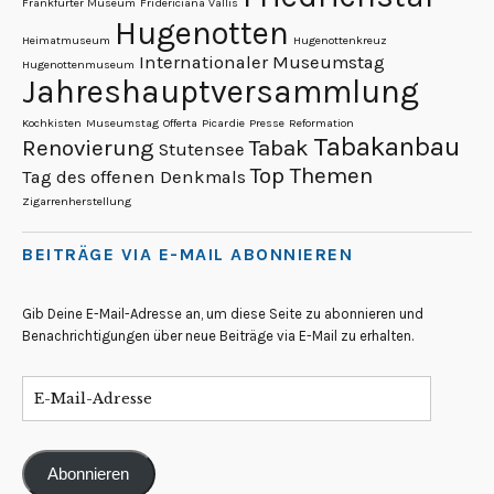
Frankfurter Museum
Fridericiana Vallis
Hugenotten
Heimatmuseum
Hugenottenkreuz
Internationaler Museumstag
Hugenottenmuseum
Jahreshauptversammlung
Kochkisten
Museumstag
Offerta
Picardie
Presse
Reformation
Tabakanbau
Renovierung
Tabak
Stutensee
Top Themen
Tag des offenen Denkmals
Zigarrenherstellung
BEITRÄGE VIA E-MAIL ABONNIEREN
Gib Deine E-Mail-Adresse an, um diese Seite zu abonnieren und
Benachrichtigungen über neue Beiträge via E-Mail zu erhalten.
Abonnieren