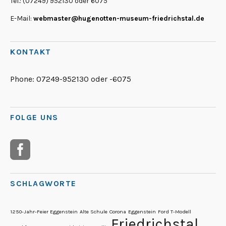
Tel.: (07249) 952130 oder 6075
E-Mail:
webmaster@hugenotten-museum-friedrichstal.de
KONTAKT
Phone:
07249-952130 oder -6075
FOLGE UNS
SCHLAGWORTE
1250-Jahr-Feier Eggenstein
Alte Schule
Corona
Eggenstein
Ford T-Modell
Friedrichstal