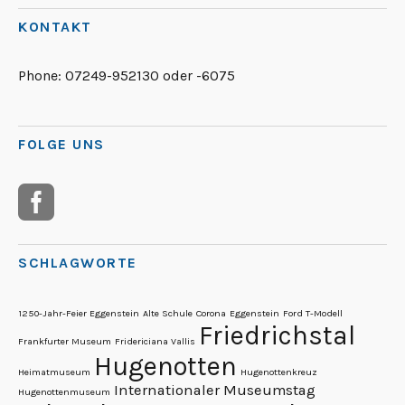
KONTAKT
Phone:
07249-952130 oder -6075
FOLGE UNS
SCHLAGWORTE
1250-Jahr-Feier Eggenstein
Alte Schule
Corona
Eggenstein
Ford T-Modell
Friedrichstal
Frankfurter Museum
Fridericiana Vallis
Hugenotten
Heimatmuseum
Hugenottenkreuz
Internationaler Museumstag
Hugenottenmuseum